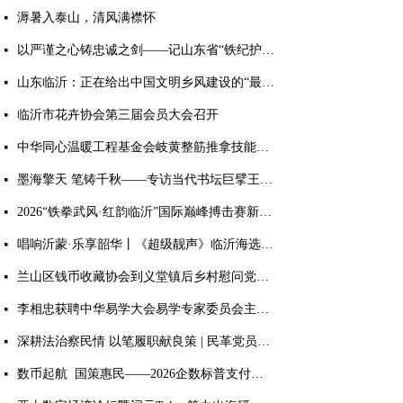
溽暑入泰山，清风满襟怀
넷
以严谨之心铸忠诚之剑——记山东省“铁纪护航”先进个人、临沂市纪委监委第九审查调查室主任胡永亮
넷
山东临沂：正在给出中国文明乡风建设的“最美答案”
넷
临沂市花卉协会第三届会员大会召开
넷
中华同心温暖工程基金会岐黄整筋推拿技能培训项目顺利完成
넷
墨海擎天 笔铸千秋——专访当代书坛巨擘王杰宝
넷
2026“铁拳武风·红韵临沂”国际巅峰搏击赛新闻发布会： 麻绳古泰拳8月首登临沂擂台
넷
唱响沂蒙·乐享韶华丨《超级靓声》临沂海选落地乐享汇，零门槛免费开赛
넷
兰山区钱币收藏协会到义堂镇后乡村慰问党员老兵
넷
李相忠获聘中华易学大会易学专家委员会主任 获评多项国学荣誉
넷
深耕法治察民情 以笔履职献良策 | 民革党员孙堃获评临沂市社情民意信息工作突出个人荣誉
넷
数币起航 国策惠民——2026企数标普支付生态终端落地启动大会盛大召开
넷