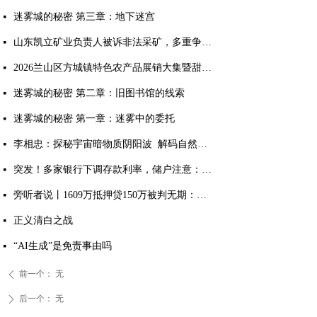
迷雾城的秘密 第三章：地下迷宫
넷
山东凯立矿业负责人被诉非法采矿，多重争议待解
넷
2026兰山区方城镇特色农产品展销大集暨甜瓜大赛成功举办
넷
迷雾城的秘密 第二章：旧图书馆的线索
넷
迷雾城的秘密 第一章：迷雾中的委托
넷
李相忠：探秘宇宙暗物质阴阳波 解码自然规律与人生万象
넷
突发！多家银行下调存款利率，储户注意：存钱方式该变了
넷
旁听者说丨1609万抵押贷150万被判无期：多吉扎西案击穿法治与良知的双重底线
넷
正义清白之战
넷
“AI生成”是免责事由吗
넷
前一个：
无
ꄴ
后一个：
无
ꄲ