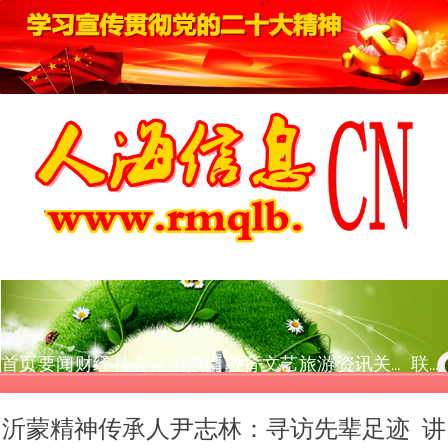
首页
要闻
财经
社会
法治
舆情
教育
文艺
旅游
资讯
关于我们
联系我们
沂蒙精神传承人尹志林：寻访先辈足迹 讲