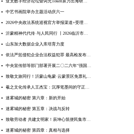
亚太数字经济论坛暨词元Token算力出海研讨会于临沂圆满落幕
넷
中艺书画院举办主题活动庆六一
넷
2026中央政法系统巡视官方举报渠道+受理范围
넷
沂蒙精神代代传·与人民同行 丨2026临沂市文联新时代文明实践文艺志愿服务主题活动正式启动
넷
山东加大数据企业入库培育力度
넷
依法严惩侵犯企业合法权益犯罪 最高检发布典型案例
넷
中央宣传部等部门部署开展二〇二六年“强国复兴有我”群众性主题宣传教育活动
넷
致敬文旅同行！沂蒙山龟蒙·云蒙景区免票礼遇全国旅游人！
넷
羲之文化传承人王杰宝：沉厚笔墨间的守正出新
넷
迷雾城的秘密 第六章：新的开始
넷
迷雾城的秘密 第五章：决战与反转
넷
致敬劳动者 共建文明家！辰坤心筑便民集市烟火气暖人心
넷
迷雾城的秘密 第四章：真相与选择
넷