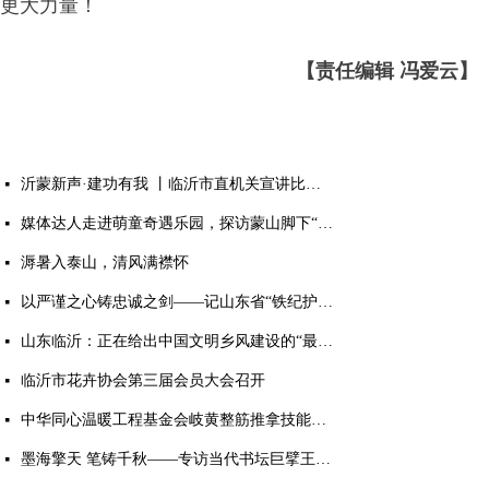
更大力量！
【责任编辑 冯爱云】
沂蒙新声·建功有我 丨临沂市直机关宣讲比赛作品展演活动成功举行
넷
媒体达人走进萌童奇遇乐园，探访蒙山脚下“有温度的童话世界”
넷
溽暑入泰山，清风满襟怀
넷
以严谨之心铸忠诚之剑——记山东省“铁纪护航”先进个人、临沂市纪委监委第九审查调查室主任胡永亮
넷
山东临沂：正在给出中国文明乡风建设的“最美答案”
넷
临沂市花卉协会第三届会员大会召开
넷
中华同心温暖工程基金会岐黄整筋推拿技能培训项目顺利完成
넷
墨海擎天 笔铸千秋——专访当代书坛巨擘王杰宝
넷