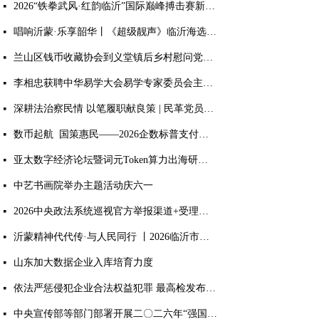
2026“铁拳武风·红韵临沂”国际巅峰搏击赛新闻发布会： 麻绳古泰拳8月首登临沂擂台
넷
唱响沂蒙·乐享韶华丨《超级靓声》临沂海选落地乐享汇，零门槛免费开赛
넷
兰山区钱币收藏协会到义堂镇后乡村慰问党员老兵
넷
李相忠获聘中华易学大会易学专家委员会主任 获评多项国学荣誉
넷
深耕法治察民情 以笔履职献良策 | 民革党员孙堃获评临沂市社情民意信息工作突出个人荣誉
넷
数币起航 国策惠民——2026企数标普支付生态终端落地启动大会盛大召开
넷
亚太数字经济论坛暨词元Token算力出海研讨会于临沂圆满落幕
넷
中艺书画院举办主题活动庆六一
넷
2026中央政法系统巡视官方举报渠道+受理范围
넷
沂蒙精神代代传·与人民同行 丨2026临沂市文联新时代文明实践文艺志愿服务主题活动正式启动
넷
山东加大数据企业入库培育力度
넷
依法严惩侵犯企业合法权益犯罪 最高检发布典型案例
넷
中央宣传部等部门部署开展二〇二六年“强国复兴有我”群众性主题宣传教育活动
넷