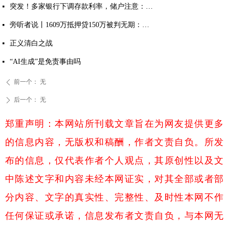
突发！多家银行下调存款利率，储户注意：存钱方式该变了
넷
旁听者说丨1609万抵押贷150万被判无期：多吉扎西案击穿法治与良知的双重底线
넷
正义清白之战
넷
“AI生成”是免责事由吗
넷
前一个：
无
ꄴ
后一个：
无
ꄲ
郑重声明：本网站所刊载文章旨在为网友提供更多
的信息内容，无版权和稿酬，作者文责自负。所发
布的信息，仅代表作者个人观点，其原创性以及文
中陈述文字和内容未经本网证实，对其全部或者部
分内容、文字的真实性、完整性、及时性本网不作
任何保证或承诺，信息发布者文责自负，与本网无