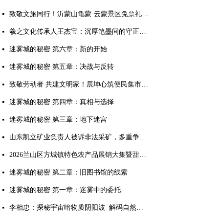
致敬文旅同行！沂蒙山龟蒙·云蒙景区免票礼遇全国旅游人！
넷
羲之文化传承人王杰宝：沉厚笔墨间的守正出新
넷
迷雾城的秘密 第六章：新的开始
넷
迷雾城的秘密 第五章：决战与反转
넷
致敬劳动者 共建文明家！辰坤心筑便民集市烟火气暖人心
넷
迷雾城的秘密 第四章：真相与选择
넷
迷雾城的秘密 第三章：地下迷宫
넷
山东凯立矿业负责人被诉非法采矿，多重争议待解
넷
2026兰山区方城镇特色农产品展销大集暨甜瓜大赛成功举办
넷
迷雾城的秘密 第二章：旧图书馆的线索
넷
迷雾城的秘密 第一章：迷雾中的委托
넷
李相忠：探秘宇宙暗物质阴阳波 解码自然规律与人生万象
넷