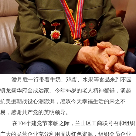
潘月胜一行带着牛奶、鸡蛋、水果等食品来到枣园
镇龙盛华府全成远家。今年96岁的老人精神矍铄，谈起
抗美援朝战役心潮澎湃，感叹今天幸福生活的来之不
易，感谢共产党的英明领导。
在104个建党节来临之际，兰山区工商联号召和组织
广大的民营企业充分利用周边红色资源，组织会员企业