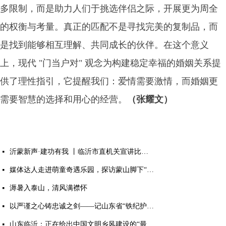
多限制，而是助力人们于挑选伴侣之际，开展更为周全
的权衡与考量。真正的匹配不是寻找完美的复制品，而
是找到能够相互理解、共同成长的伙伴。在这个意义
上，现代 "门当户对" 观念为构建稳定幸福的婚姻关系提
供了理性指引，它提醒我们：爱情需要激情，而婚姻更
需要智慧的选择和用心的经营。
（张耀文）
沂蒙新声·建功有我 丨临沂市直机关宣讲比赛作品展演活动成功举行
넷
媒体达人走进萌童奇遇乐园，探访蒙山脚下“有温度的童话世界”
넷
溽暑入泰山，清风满襟怀
넷
以严谨之心铸忠诚之剑——记山东省“铁纪护航”先进个人、临沂市纪委监委第九审查调查室主任胡永亮
넷
山东临沂：正在给出中国文明乡风建设的“最美答案”
넷