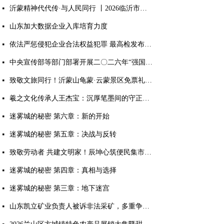
沂蒙精神代代传·与人民同行 丨2026临沂市文联新时代文明实践文艺志愿服务主题活动正式启动
넷
山东加大数据企业入库培育力度
넷
依法严惩侵犯企业合法权益犯罪 最高检发布典型案例
넷
中央宣传部等部门部署开展二〇二六年“强国复兴有我”群众性主题宣传教育活动
넷
致敬文旅同行！沂蒙山龟蒙·云蒙景区免票礼遇全国旅游人！
넷
羲之文化传承人王杰宝：沉厚笔墨间的守正出新
넷
迷雾城的秘密 第六章：新的开始
넷
迷雾城的秘密 第五章：决战与反转
넷
致敬劳动者 共建文明家！辰坤心筑便民集市烟火气暖人心
넷
迷雾城的秘密 第四章：真相与选择
넷
迷雾城的秘密 第三章：地下迷宫
넷
山东凯立矿业负责人被诉非法采矿，多重争议待解
넷