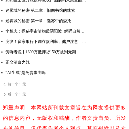
2026兰山区方城镇特色农产品展销大集暨甜瓜大赛成功举办
넷
迷雾城的秘密 第二章：旧图书馆的线索
넷
迷雾城的秘密 第一章：迷雾中的委托
넷
李相忠：探秘宇宙暗物质阴阳波 解码自然规律与人生万象
넷
突发！多家银行下调存款利率，储户注意：存钱方式该变了
넷
旁听者说丨1609万抵押贷150万被判无期：多吉扎西案击穿法治与良知的双重底线
넷
正义清白之战
넷
“AI生成”是免责事由吗
넷
前一个：
无
ꄴ
后一个：
无
ꄲ
郑重声明：本网站所刊载文章旨在为网友提供更多
的信息内容，无版权和稿酬，作者文责自负。所发
布的信息，仅代表作者个人观点，其原创性以及文