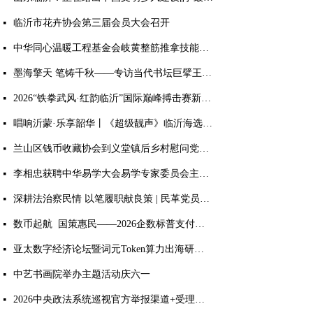
临沂市花卉协会第三届会员大会召开
넷
中华同心温暖工程基金会岐黄整筋推拿技能培训项目顺利完成
넷
墨海擎天 笔铸千秋——专访当代书坛巨擘王杰宝
넷
2026“铁拳武风·红韵临沂”国际巅峰搏击赛新闻发布会： 麻绳古泰拳8月首登临沂擂台
넷
唱响沂蒙·乐享韶华丨《超级靓声》临沂海选落地乐享汇，零门槛免费开赛
넷
兰山区钱币收藏协会到义堂镇后乡村慰问党员老兵
넷
李相忠获聘中华易学大会易学专家委员会主任 获评多项国学荣誉
넷
深耕法治察民情 以笔履职献良策 | 民革党员孙堃获评临沂市社情民意信息工作突出个人荣誉
넷
数币起航 国策惠民——2026企数标普支付生态终端落地启动大会盛大召开
넷
亚太数字经济论坛暨词元Token算力出海研讨会于临沂圆满落幕
넷
中艺书画院举办主题活动庆六一
넷
2026中央政法系统巡视官方举报渠道+受理范围
넷