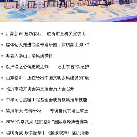
沂蒙新声·建功有我 丨临沂市直机关宣讲比赛作品展演活动成功举行
넷
媒体达人走进萌童奇遇乐园，探访蒙山脚下“有温度的童话世界”
넷
溽暑入泰山，清风满襟怀
넷
以严谨之心铸忠诚之剑——记山东省“铁纪护航”先进个人、临沂市纪委监委第九审查调查室主任胡永亮
넷
山东临沂：正在给出中国文明乡风建设的“最美答案”
넷
临沂市花卉协会第三届会员大会召开
넷
中华同心温暖工程基金会岐黄整筋推拿技能培训项目顺利完成
넷
墨海擎天 笔铸千秋——专访当代书坛巨擘王杰宝
넷
2026“铁拳武风·红韵临沂”国际巅峰搏击赛新闻发布会： 麻绳古泰拳8月首登临沂擂台
넷
唱响沂蒙·乐享韶华丨《超级靓声》临沂海选落地乐享汇，零门槛免费开赛
넷