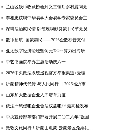
兰山区钱币收藏协会到义堂镇后乡村慰问党员老兵
넷
李相忠获聘中华易学大会易学专家委员会主任 获评多项国学荣誉
넷
深耕法治察民情 以笔履职献良策 | 民革党员孙堃获评临沂市社情民意信息工作突出个人荣誉
넷
数币起航 国策惠民——2026企数标普支付生态终端落地启动大会盛大召开
넷
亚太数字经济论坛暨词元Token算力出海研讨会于临沂圆满落幕
넷
中艺书画院举办主题活动庆六一
넷
2026中央政法系统巡视官方举报渠道+受理范围
넷
沂蒙精神代代传·与人民同行 丨2026临沂市文联新时代文明实践文艺志愿服务主题活动正式启动
넷
山东加大数据企业入库培育力度
넷
依法严惩侵犯企业合法权益犯罪 最高检发布典型案例
넷
中央宣传部等部门部署开展二〇二六年“强国复兴有我”群众性主题宣传教育活动
넷
致敬文旅同行！沂蒙山龟蒙·云蒙景区免票礼遇全国旅游人！
넷