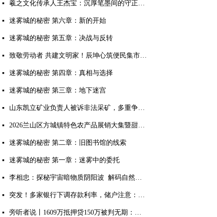
羲之文化传承人王杰宝：沉厚笔墨间的守正出新
넷
迷雾城的秘密 第六章：新的开始
넷
迷雾城的秘密 第五章：决战与反转
넷
致敬劳动者 共建文明家！辰坤心筑便民集市烟火气暖人心
넷
迷雾城的秘密 第四章：真相与选择
넷
迷雾城的秘密 第三章：地下迷宫
넷
山东凯立矿业负责人被诉非法采矿，多重争议待解
넷
2026兰山区方城镇特色农产品展销大集暨甜瓜大赛成功举办
넷
迷雾城的秘密 第二章：旧图书馆的线索
넷
迷雾城的秘密 第一章：迷雾中的委托
넷
李相忠：探秘宇宙暗物质阴阳波 解码自然规律与人生万象
넷
突发！多家银行下调存款利率，储户注意：存钱方式该变了
넷
旁听者说丨1609万抵押贷150万被判无期：多吉扎西案击穿法治与良知的双重底线
넷